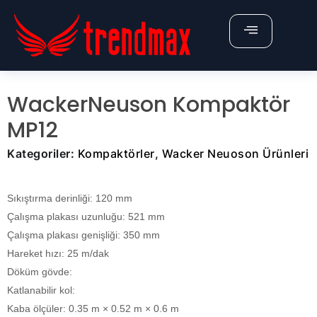
X
ÜRÜNLERİMİZ
WackerNeuson Kompaktör
Anasayfa
MP12
Hakkımızda
Kategoriler:
Kompaktörler
,
Wacker Neuoson Ürünleri
Belgelerimiz
Sıkıştırma derinliği:
120 mm
İletişim
Çalışma plakası uzunluğu:
521 mm
Fiyat Teklifi Al
Çalışma plakası genişliği:
350 mm
Hareket hızı:
25 m/dak
Döküm gövde:
Katlanabilir kol:
Kaba ölçüler:
0.35 m × 0.52 m × 0.6 m