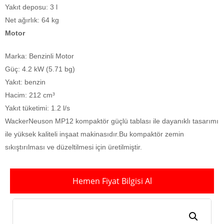
Yakıt deposu:
3 l
Net ağırlık:
64 kg
Motor
Marka:
Benzinli Motor
Güç:
4.2 kW (5.71 bg)
Yakıt:
benzin
Hacim:
212 cm³
Yakıt tüketimi:
1.2 l/s
WackerNeuson MP12 kompaktör güçlü tablası ile dayanıklı tasarımı
ile yüksek kaliteli inşaat makinasıdır.Bu kompaktör zemin
sıkıştırılması ve düzeltilmesi için üretilmiştir.
Hemen Fiyat Bilgisi Al