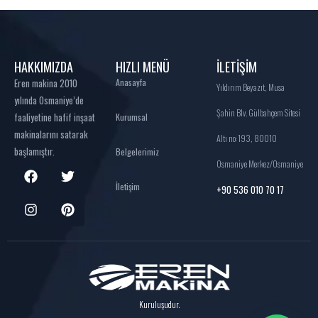
HAKKIMIZDA
HIZLI MENÜ
İLETİŞİM
Eren makina 2010
Anasayfa
Yıldırım Beyazıt, Musa
yılında Osmaniye’de
Şahin Blv. Gülbahçem Sitesi
faaliyetine hafif inşaat
Kurumsal
makinalarını satarak
Altı no:193, 80010
başlamıştır.
Belgelerimiz
Osmaniye Merkez/Osmaniye
İletişim
+90 536 010 70 17
Kuruluşudur.