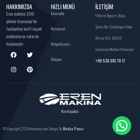
HAKKIMIZDA
HIZLI MENÜ
İLETİŞİM
Eren makina 2010
Anasayfa
Yıldırım Beyazıt, Musa
yılında Osmaniye’de
Şahin Blv. Gülbahçem Sitesi
faaliyetine hafif inşaat
Kurumsal
makinalarını satarak
Altı no:193, 80010
başlamıştır.
Belgelerimiz
Osmaniye Merkez/Osmaniye
İletişim
+90 536 010 70 17
Kuruluşudur.
© Copyright 2024 trendmax.com Design By
Medya Pamir