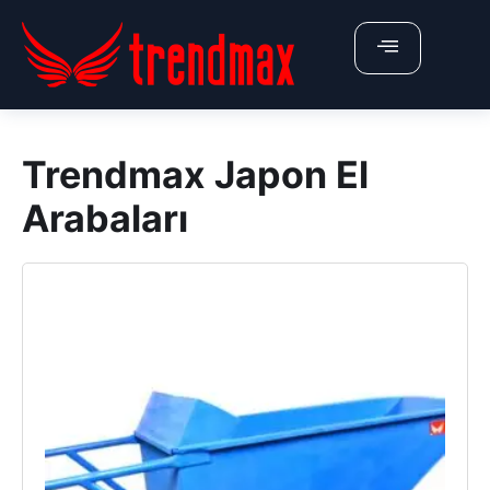
X
ÜRÜNLERİMİZ
Trendmax Japon El
Anasayfa
Arabaları
Hakkımızda
Belgelerimiz
İletişim
Fiyat Teklifi Al