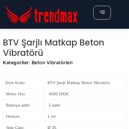
X
ÜRÜNLERİMİZ
BTV Şarjlı Matkap Beton
Anasayfa
Vibratörü
Hakkımızda
Kategoriler:
Beton Vibratörleri
Belgelerimiz
İletişim
Ürün Kodu:
BTV Şarjlı Matkap Beton Vibratörü
Fiyat Teklifi Al
Motor Hızı :
4000 D/DK
Batarya adet :
2 adet
Hortum:
1 mt
Şişe Çapı:
Ø 35