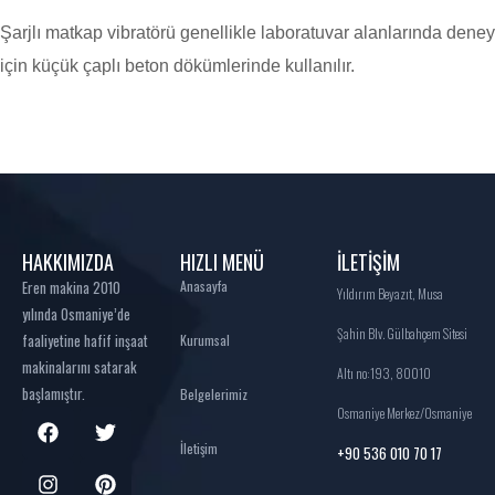
Şarjlı matkap vibratörü genellikle laboratuvar alanlarında deney
için küçük çaplı beton dökümlerinde kullanılır.
HAKKIMIZDA
HIZLI MENÜ
İLETİŞİM
Eren makina 2010
Anasayfa
Yıldırım Beyazıt, Musa
yılında Osmaniye’de
Şahin Blv. Gülbahçem Sitesi
faaliyetine hafif inşaat
Kurumsal
makinalarını satarak
Altı no:193, 80010
başlamıştır.
Belgelerimiz
Osmaniye Merkez/Osmaniye
İletişim
+90 536 010 70 17