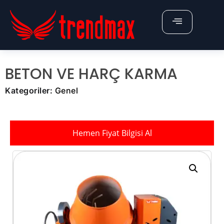
X
ÜRÜNLERİMİZ
BETON VE HARÇ KARMA
Anasayfa
Kategoriler:
Genel
Hakkımızda
Belgelerimiz
Hemen Fiyat Bilgisi Al
İletişim
Fiyat Teklifi Al