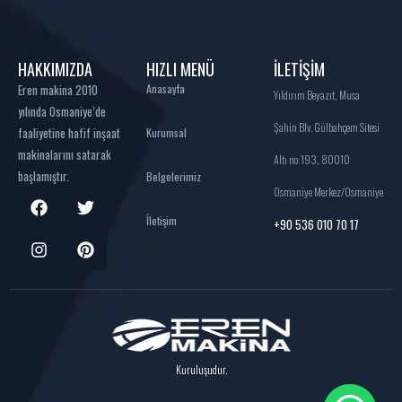
HAKKIMIZDA
HIZLI MENÜ
İLETİŞİM
Eren makina 2010
Anasayfa
Yıldırım Beyazıt, Musa
yılında Osmaniye’de
Şahin Blv. Gülbahçem Sitesi
faaliyetine hafif inşaat
Kurumsal
makinalarını satarak
Altı no:193, 80010
başlamıştır.
Belgelerimiz
Osmaniye Merkez/Osmaniye
İletişim
+90 536 010 70 17
Kuruluşudur.