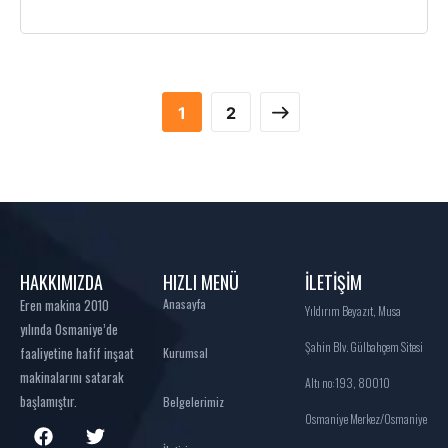
1
2
HAKKIMIZDA
HIZLI MENÜ
İLETİŞİM
Eren makina 2010
Anasayfa
Yıldırım Beyazıt, Musa
yılında Osmaniye’de
Şahin Blv. Gülbahçem Sitesi
faaliyetine hafif inşaat
Kurumsal
makinalarını satarak
Altı no:193, 80010
başlamıştır.
Belgelerimiz
Osmaniye Merkez/Osmaniye