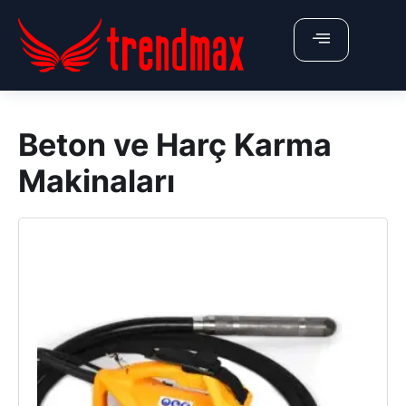
X
ÜRÜNLERİMİZ
Beton ve Harç Karma
Anasayfa
Makinaları
Hakkımızda
Belgelerimiz
İletişim
Fiyat Teklifi Al