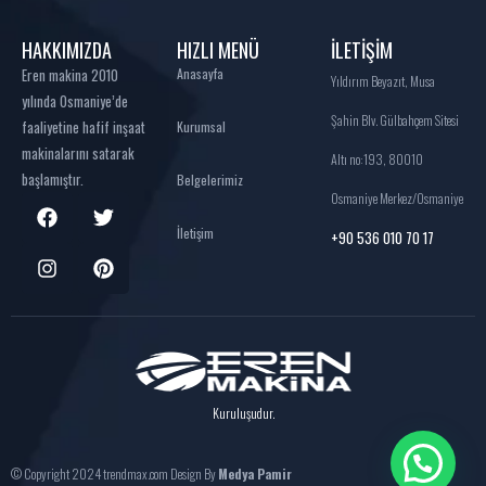
HAKKIMIZDA
HIZLI MENÜ
İLETİŞİM
Eren makina 2010
Anasayfa
Yıldırım Beyazıt, Musa
yılında Osmaniye’de
Şahin Blv. Gülbahçem Sitesi
faaliyetine hafif inşaat
Kurumsal
makinalarını satarak
Altı no:193, 80010
başlamıştır.
Belgelerimiz
Osmaniye Merkez/Osmaniye
İletişim
+90 536 010 70 17
Kuruluşudur.
© Copyright 2024 trendmax.com Design By
Medya Pamir