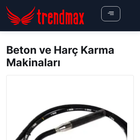
X
ÜRÜNLERİMİZ
Beton ve Harç Karma
Anasayfa
Makinaları
Hakkımızda
Belgelerimiz
İletişim
Fiyat Teklifi Al