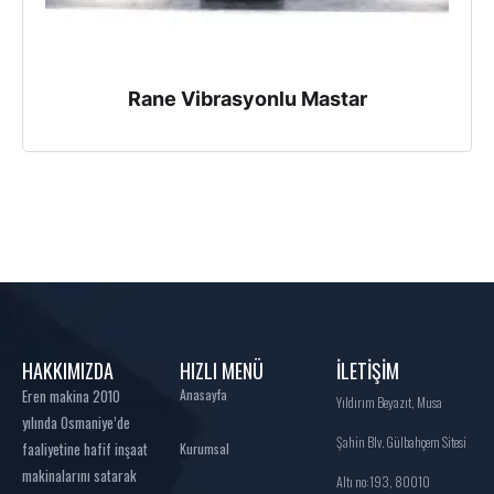
Rane Vibrasyonlu Mastar
HAKKIMIZDA
HIZLI MENÜ
İLETİŞİM
Eren makina 2010
Anasayfa
Yıldırım Beyazıt, Musa
yılında Osmaniye’de
Şahin Blv. Gülbahçem Sitesi
faaliyetine hafif inşaat
Kurumsal
makinalarını satarak
Altı no:193, 80010